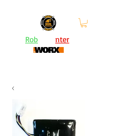
orari: lun - ven 9-12.30 |
13.30-
17.30
Rob
ot Ce
nter
Centro Assistenza Robot Rasaerba e Attrezzi
Worx - KRESS - Landxcape