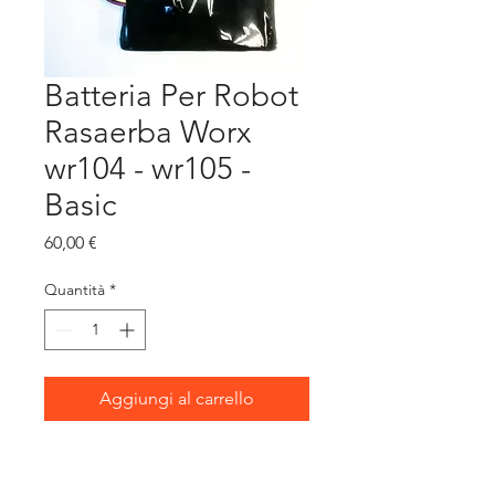
Batteria Per Robot
Rasaerba Worx
wr104 - wr105 -
Basic
Prezzo
60,00 €
Quantità
*
Aggiungi al carrello