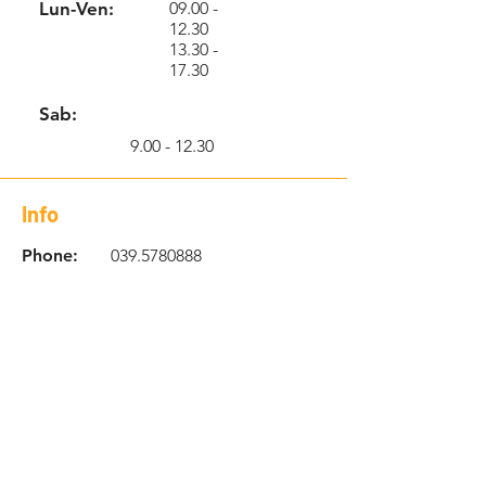
Lun-Ven:
09.00 -
12.30
13.30 -
17.30
Sab:
9.00 - 12.30
Info
Phone:
039.5780888
N. Verde:
800.146.122
Email:
info@robotcenteritalia.c
om
Location