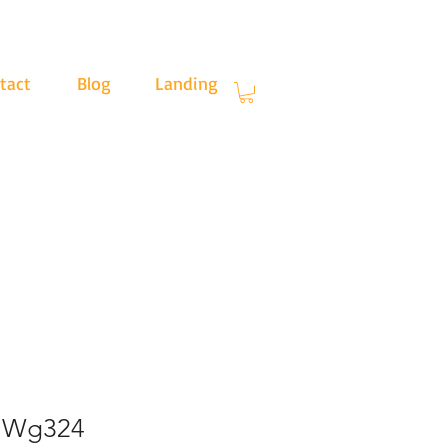
tact
Blog
Landing
.30
r Wg324