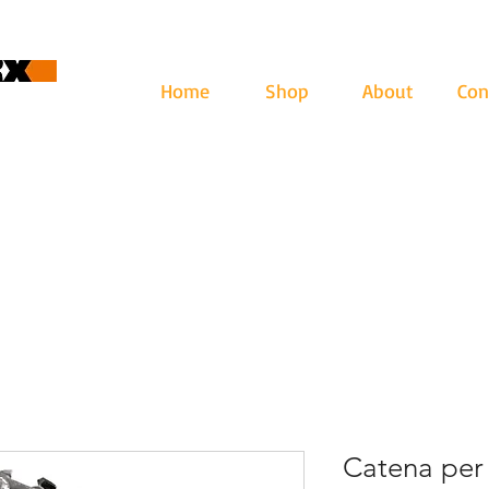
Home
Shop
About
Con
cape
ari: lun - ven 9-12.30 | 13.30-17
Catena pe