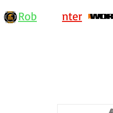
Rob
ot Ce
nter
Centro Assistenza Robot Rasaerba e Attrezzi Worx - KRESS - Landx
or