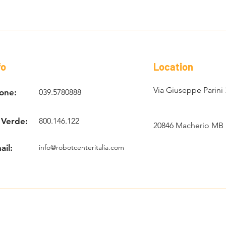
fo
Location
Via Giuseppe Parini 
one:
039.5780888
 Verde:
800.146.122
20846 Macherio MB
ail:
info@robotcenteritalia.com