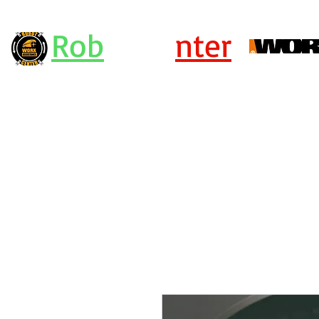
Rob
ot Ce
nter
Centro Assistenza Robot Rasaerba e Attrezzi Worx - KRESS - Landx
or