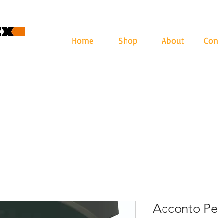
Home
Shop
About
Con
cape
ari: lun - ven 9-12.30 | 13.30-17
Acconto Pe