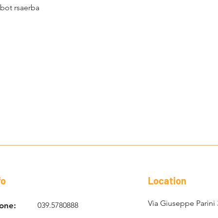
obot rsaerba
fo
Location
Via Giuseppe Parini 
one:
039.5780888