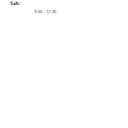
Sab:
9.00 - 12.30
Info
Phone:
039.5780888
N. Verde:
800.146.122
Email:
info@robotcenteritalia.c
om
Location
Via Giuseppe Parini 32
20846 Macherio MB