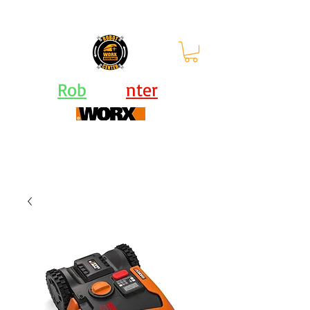
orari: lun - ven 9-12.30 |
13.30-
17.30
Rob
ot Ce
nter
Centro Assistenza Robot Rasaerba e Attrezzi
Worx - KRESS - Landxcape