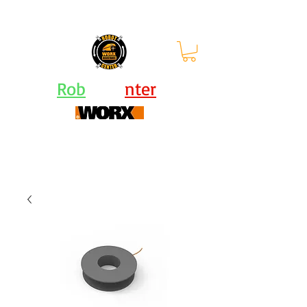
orari: lun - ven 9-12.30 |
13.30-
17.30
Rob
ot Ce
nter
Centro Assistenza Robot Rasaerba e Attrezzi
Worx - KRESS - Landxcape