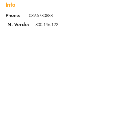
Info
Phone:
039.5780888
N. Verde:
800.146.122
Email:
info@robotcenteritalia.c
om
Location
Via Giuseppe Parini 32
20846 Macherio MB