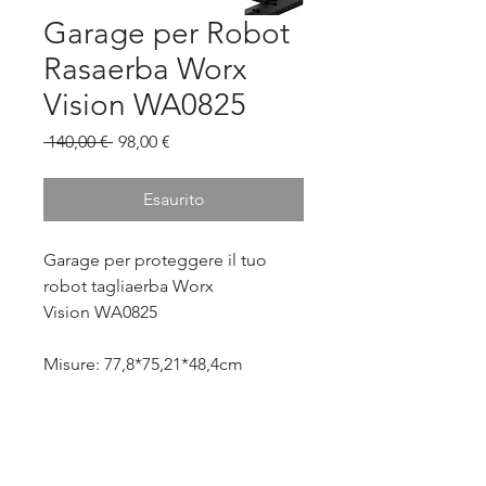
Garage per Robot
Rasaerba Worx
Vision WA0825
Prezzo
Prezzo
 140,00 € 
98,00 €
regolare
scontato
Esaurito
Garage per proteggere il tuo
robot tagliaerba Worx
Vision WA0825
Misure: 77,8*75,21*48,4cm