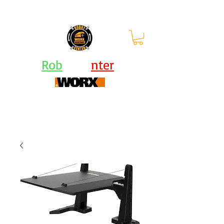
orari: lun - ven 9-12.30 |
13.30-
17.30
Rob
ot Ce
nter
Centro Assistenza Robot Rasaerba e Attrezzi
Worx - KRESS - Landxcape