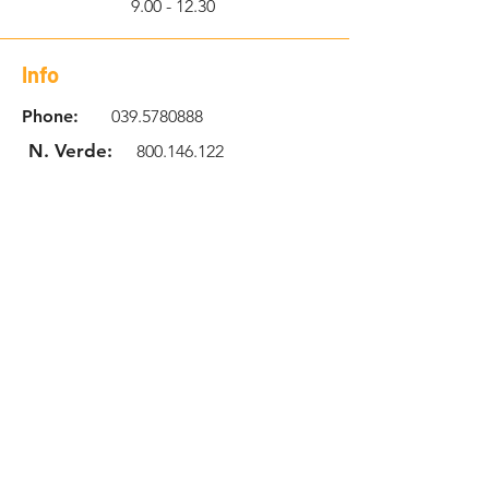
9.00 - 12.30
Info
Phone:
039.5780888
N. Verde:
800.146.122
Email:
info@robotcenteritalia.c
om
Location
Via Giuseppe Parini 32
20846 Macherio MB