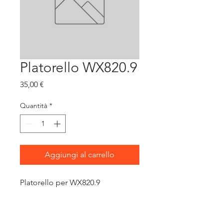
Platorello WX820.9
Prezzo
35,00 €
Quantità
*
Aggiungi al carrello
Platorello per WX820.9