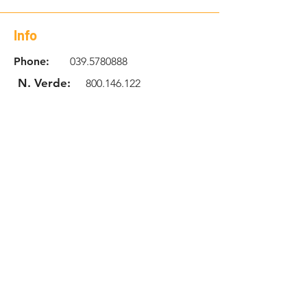
Info
Phone:
039.5780888
N. Verde:
800.146.122
Email:
info@robotcenteritalia.c
om
Location
Via Giuseppe Parini 32
20846 Macherio MB