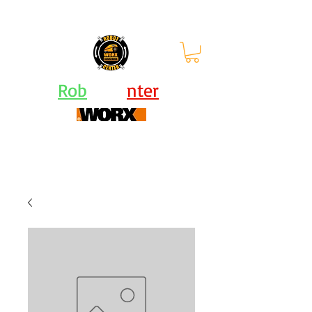
orari: lun - ven 9-12.30 |
13.30-
17.30
Rob
ot Ce
nter
Centro Assistenza Robot Rasaerba e Attrezzi
Worx - KRESS - Landxcape