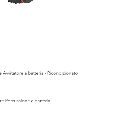
peso utensile
peso utensile
capacità foratura ac
capacità foratura l
capacità foratura
mattone
Avvitatore a batteria - Ricondizionato
e Percussione a batteria