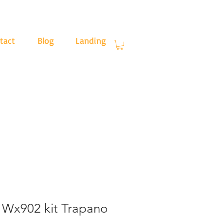
tact
Blog
Landing
.30
Wx902 kit Trapano