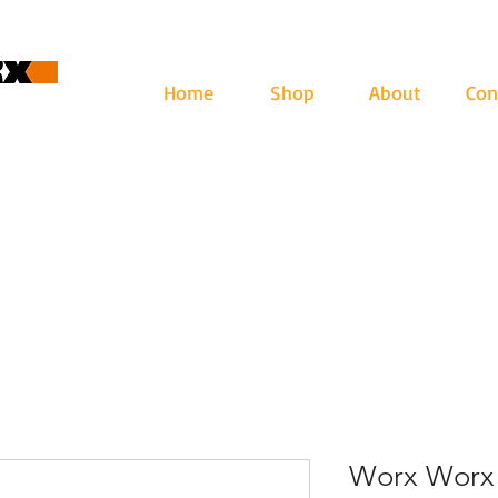
Home
Shop
About
Con
cape
ari: lun - ven 9-12.30 | 13.30-17
Worx Worx 