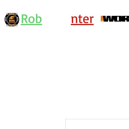
Rob
ot Ce
nter
Centro Assistenza Robot Rasaerba e Attrezzi Worx - KRESS - Landx
or