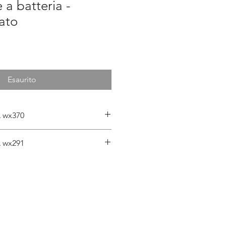
 a batteria -
ato
rezzo
contato
Esaurito
 wx370
2ah 20v
 wx291
6800 / 27200 min
0-400 / 0-1600 min
6.35mm
13mm
170Nm
ione
20+1+1