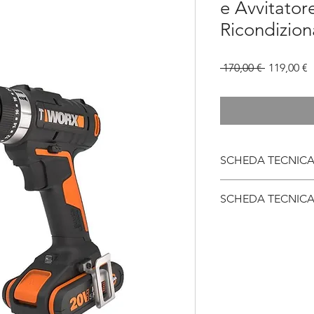
e Avvitatore
Ricondizion
Prezzo
P
 170,00 € 
119,00 €
regolare
s
SCHEDA TECNICA
batteria
SCHEDA TECNICA
velocità impatto
velocià a vuoto
mandrino
capacità mandrino
coppia massima
Posizione della friz