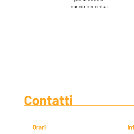
- gancio per cintua
Contatti
Orari
In