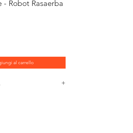
ne - Robot Rasaerba
iungi al carrello
A
20 V Max / 4,0 Ah Li-Ion
1500 mA
18 cm - 3 lame - disco
disassato