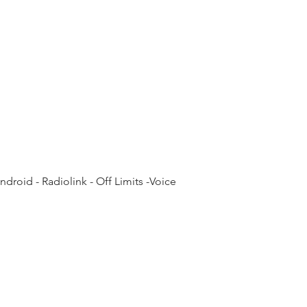
altezza taglio
ruote
pendenza max
programmazione
carattistiche
droid - Radiolink - Off Limits -Voice
rumorosità
IPX5 waterproof