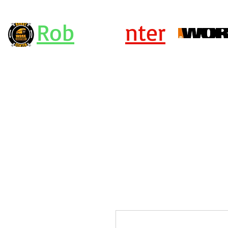
Rob
ot Ce
nter
Centro Assistenza Robot Rasaerba e Attrezzi Worx - KRESS - Landx
or