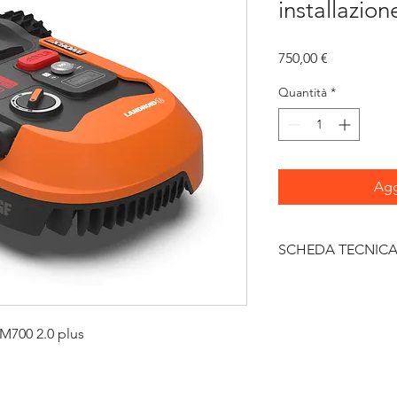
installazio
Prezzo
750,00 €
Quantità
*
Agg
SCHEDA TECNIC
batteria
caricabatteria
M700 2.0 plus
Larghezza taglio