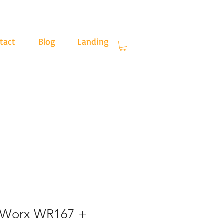
tact
Blog
Landing
.30
 Worx WR167 +