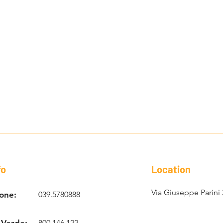
fo
Location
Via Giuseppe Parini 
one:
039.5780888
 Verde:
800.146.122