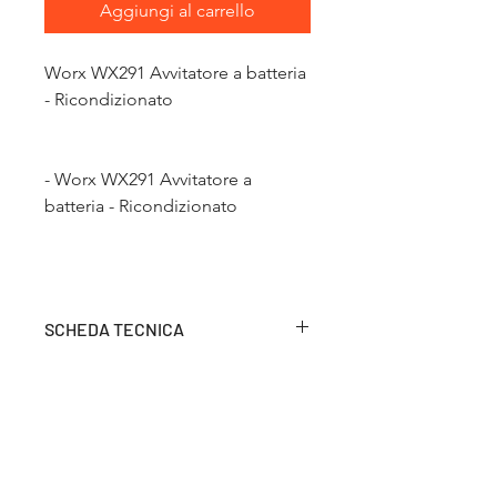
Aggiungi al carrello
Worx WX291 Avvitatore a batteria
- Ricondizionato
- Worx WX291 Avvitatore a
batteria - Ricondizionato
SCHEDA TECNICA
batteria
non inclusa
caricabatteria
non incluso
mandrino
6.35mm