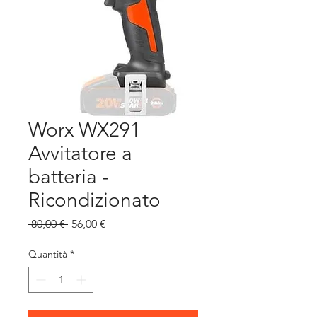
Worx WX291
Avvitatore a
batteria -
Ricondizionato
Prezzo
Prezzo
 80,00 € 
56,00 €
regolare
scontato
Quantità
*