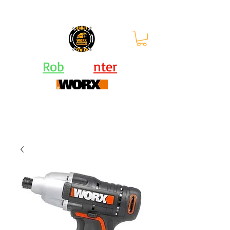
orari: lun - ven 9-12.30 |
13.30-
17.30
Rob
ot Ce
nter
Centro Assistenza Robot Rasaerba e Attrezzi
Worx - KRESS - Landxcape