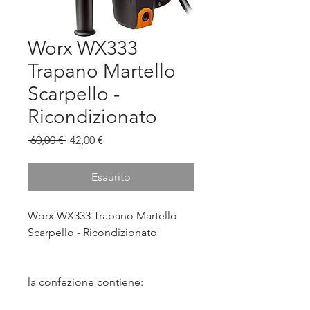
Worx WX333
Trapano Martello
Scarpello -
Ricondizionato
Prezzo
Prezzo
 60,00 € 
42,00 €
regolare
scontato
Esaurito
Worx WX333 Trapano Martello
Scarpello - Ricondizionato
la confezione contiene: