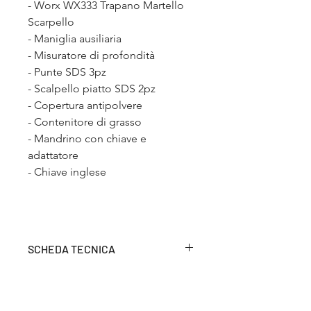
- Worx WX333 Trapano Martello
Scarpello
- Maniglia ausiliaria
- Misuratore di profondità
- Punte SDS 3pz
- Scalpello piatto SDS 2pz
- Copertura antipolvere
- Contenitore di grasso
- Mandrino con chiave e
adattatore
- Chiave inglese
SCHEDA TECNICA
velocità a vuoto
velocità a
vuoto