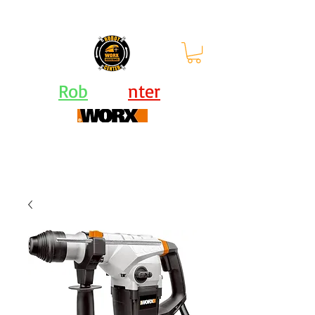
orari: lun - ven 9-12.30 |
13.30-
17.30
Rob
ot Ce
nter
Centro Assistenza Robot Rasaerba e Attrezzi
Worx - KRESS - Landxcape