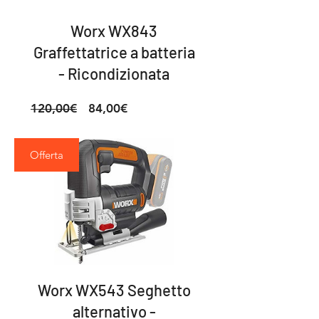
Worx WX843
Graffettatrice a batteria
- Ricondizionata
Prezzo
Prezzo
120,00€
84,00€
regolare
scontato
Offerta
Worx WX543 Seghetto
alternativo -