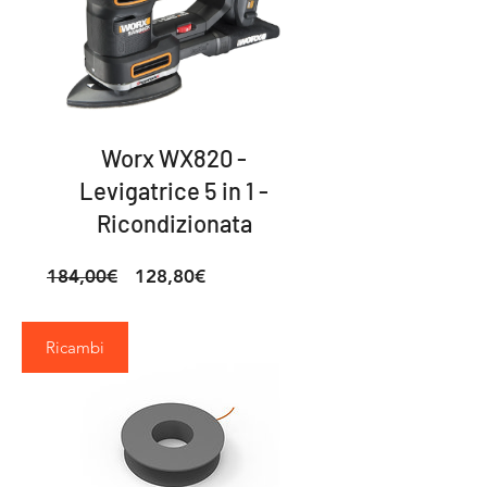
Worx WX820 -
Levigatrice 5 in 1 -
Ricondizionata
Prezzo
Prezzo
184,00€
128,80€
regolare
scontato
Ricambi