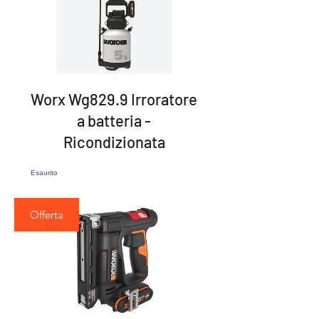
Worx Wg829.9 Irroratore
a batteria -
Ricondizionata
Esaurito
Offerta