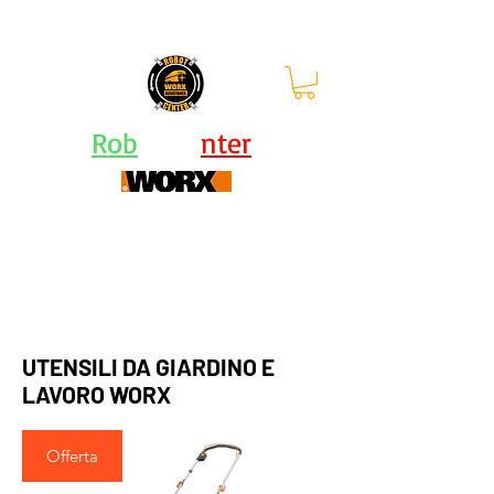
orari: lun - ven 9-12.30 |
13.30-
17.30
Rob
ot Ce
nter
Centro Assistenza Robot Rasaerba e Attrezzi
Worx - KRESS - Landxcape
UTENSILI DA GIARDINO E
LAVORO WORX
Offerta