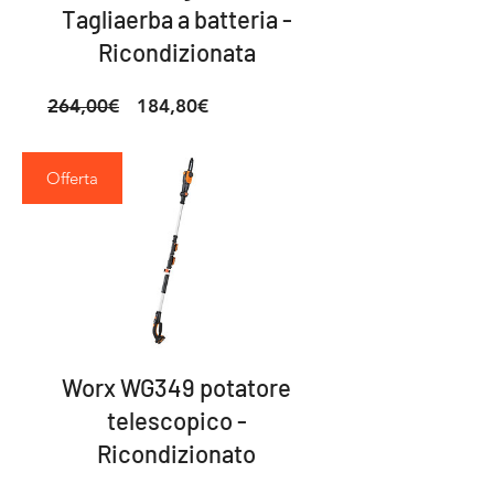
Tagliaerba a batteria -
Ricondizionata
Prezzo
Prezzo
264,00€
184,80€
regolare
scontato
Offerta
Worx WG349 potatore
telescopico -
Ricondizionato