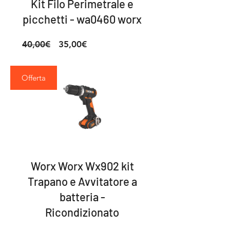
Kit Filo Perimetrale e
picchetti - wa0460 worx
Prezzo
Prezzo
40,00€
35,00€
regolare
scontato
Offerta
Worx Worx Wx902 kit
Trapano e Avvitatore a
batteria -
Ricondizionato