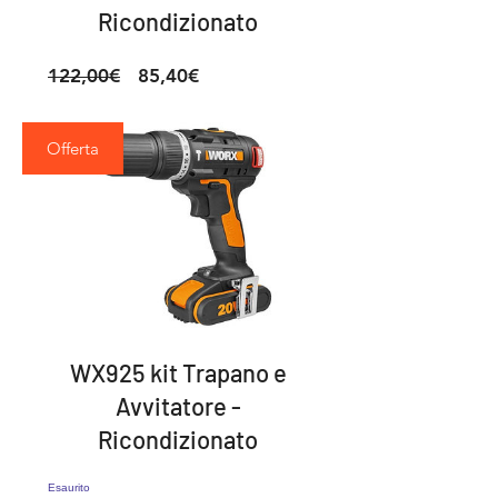
Ricondizionato
Prezzo
Prezzo
122,00€
85,40€
regolare
scontato
Offerta
WX925 kit Trapano e
Avvitatore -
Ricondizionato
Esaurito