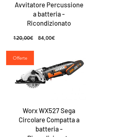
Avvitatore Percussione
a batteria -
Ricondizionato
Prezzo
Prezzo
120,00€
84,00€
regolare
scontato
Offerte
Worx WX527 Sega
Circolare Compatta a
batteria -