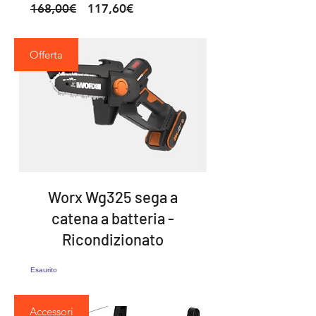
Prezzo
Prezzo
168,00€
117,60€
regolare
scontato
Offerta
Worx Wg325 sega a
catena a batteria -
Ricondizionato
Esaurito
Accessori