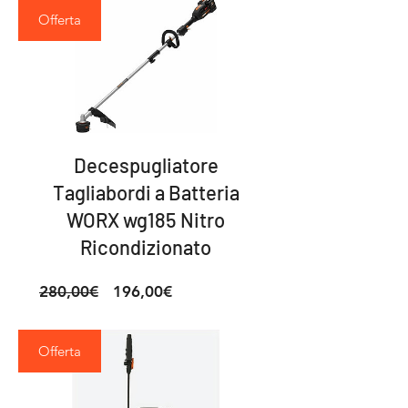
Offerta
Decespugliatore
Tagliabordi a Batteria
WORX wg185 Nitro
Ricondizionato
Prezzo
Prezzo
280,00€
196,00€
regolare
scontato
Offerta