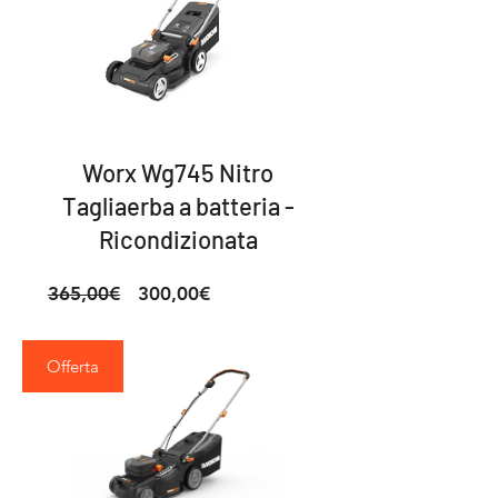
Worx Wg745 Nitro
Tagliaerba a batteria -
Ricondizionata
Prezzo
Prezzo
365,00€
300,00€
regolare
scontato
Offerta