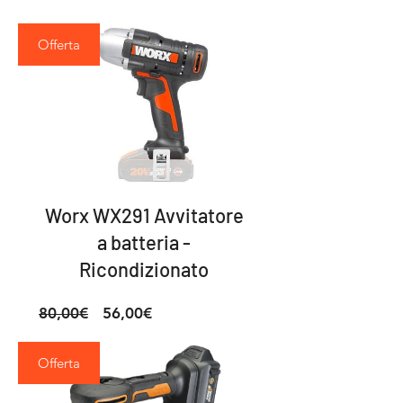
Offerta
Worx WX291 Avvitatore
a batteria -
Ricondizionato
Prezzo
Prezzo
80,00€
56,00€
regolare
scontato
Offerta