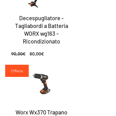
Decespugliatore -
Tagliabordi a Batteria
WORX wg163 -
Ricondizionato
Prezzo
Prezzo
90,00€
80,00€
regolare
scontato
Offerta
Worx Wx370 Trapano