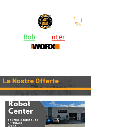
orari: lun - ven 9-12.30 |
13.30-
17.30
Rob
ot Ce
nter
Centro Assistenza Robot Rasaerba e Attrezzi
Worx - KRESS - Landxcape
Le Nostre Offerte