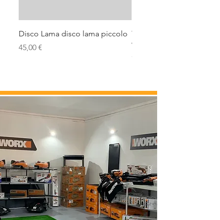
Disco Lama disco lama piccolo
Testina Per decespugliato
Worx per wg163
Prezzo
45,00 €
Prezzo
7,00 €